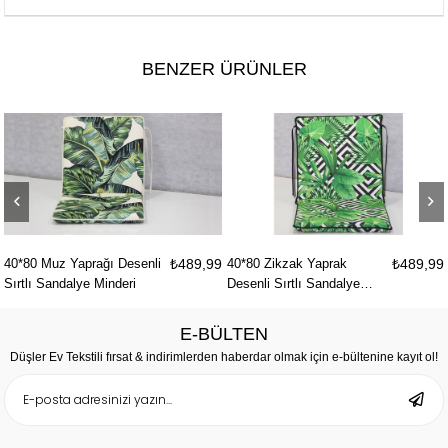
BENZER ÜRÜNLER
prağı Desenli
₺489,99
40*80 Zikzak Yaprak
₺489,99
40*80 Deveta
ye Minderi
Desenli Sırtlı Sandalye
Sırtlı Sandal
Minderi
E-BÜLTEN
Düşler Ev Tekstili fırsat & indirimlerden haberdar olmak için e-bültenine kayıt ol!