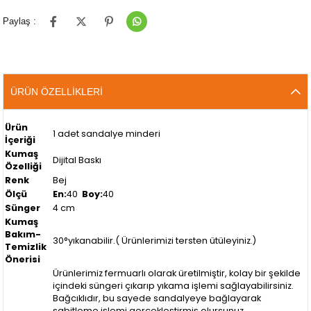
Paylaş :
ÜRÜN ÖZELLIKLERI
Ürün
1 adet sandalye minderi
İçeriği
Kumaş
Dijital Baskı
Özelliği
Renk
Bej
Ölçü
En:
40
Boy:
40
Sünger
4 cm
Kumaş
Bakım-
30°yıkanabilir.( Ürünlerimizi tersten ütüleyiniz.)
Temizlik
Önerisi
Ürünlerimiz fermuarlı olarak üretilmiştir, kolay bir şekilde
içindeki süngeri çıkarıp yıkama işlemi sağlayabilirsiniz.
Bağcıklıdır, bu sayede sandalyeye bağlayarak
sabitleme işlemi gerçekleştirmiş olursunuz.