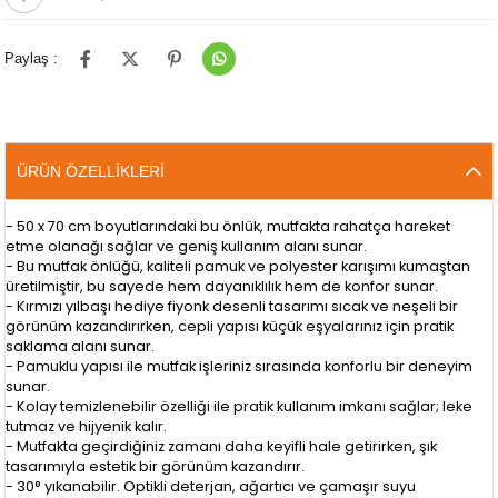
Paylaş :
ÜRÜN ÖZELLIKLERI
- 50 x 70 cm boyutlarındaki bu önlük, mutfakta rahatça hareket
etme olanağı sağlar ve geniş kullanım alanı sunar.
- Bu mutfak önlüğü, kaliteli pamuk ve polyester karışımı kumaştan
üretilmiştir, bu sayede hem dayanıklılık hem de konfor sunar.
- Kırmızı yılbaşı hediye fiyonk desenli tasarımı sıcak ve neşeli bir
görünüm kazandırırken, cepli yapısı küçük eşyalarınız için pratik
saklama alanı sunar.
- Pamuklu yapısı ile mutfak işleriniz sırasında konforlu bir deneyim
sunar.
- Kolay temizlenebilir özelliği ile pratik kullanım imkanı sağlar; leke
tutmaz ve hijyenik kalır.
- Mutfakta geçirdiğiniz zamanı daha keyifli hale getirirken, şık
tasarımıyla estetik bir görünüm kazandırır.
- 30° yıkanabilir. Optikli deterjan, ağartıcı ve çamaşır suyu