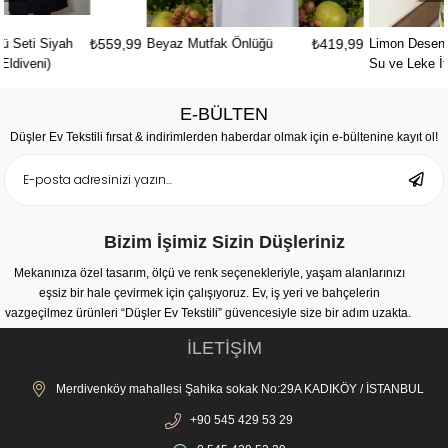
,99
Beyaz Mutfak Önlüğü
₺419,99
Limon Desenli Ayarlanabilir
₺329,
Su ve Leke İtici Özelliği
Bulunan Şef Mutfak Önlüğü
E-BÜLTEN
Düşler Ev Tekstili fırsat & indirimlerden haberdar olmak için e-bültenine kayıt ol!
Bizim İşimiz Sizin Düşleriniz
Mekanınıza özel tasarım, ölçü ve renk seçenekleriyle, yaşam alanlarınızı
eşsiz bir hale çevirmek için çalışıyoruz. Ev, iş yeri ve bahçelerin
vazgeçilmez ürünleri “Düşler Ev Tekstili” güvencesiyle size bir adım uzakta.
İLETİŞİM
Merdivenköy mahallesi Şahika sokak No:29A KADIKÖY / İSTANBUL
+90 545 429 53 29