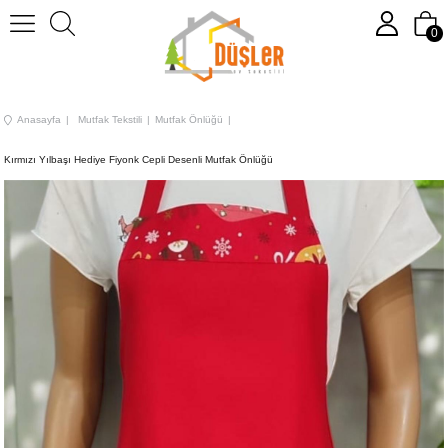
0
Anasayfa
Mutfak Tekstili
Mutfak Önlüğü
Kırmızı Yılbaşı Hediye Fiyonk Cepli Desenli Mutfak Önlüğü