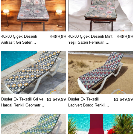
40x80 Çiçek Desenli
₺489,99
40x80 Çiçek Desenli Mint
₺489,99
Antrasit Gri Saten
Yeşil Saten Fermuarlı
Fermuarlı Bağcıklı Biyeli
Bağcıklı Biyeli Sırtlı
Sırtlı Sandalye Minderi 3
Sandalye Minderi 3 cm
cm
Düşler Ev Tekstili Gri ve
₺1.649,99
Düşler Ev Tekstili
₺1.649,99
Hardal Renkli Geometrik
Lacivert Bordo Renkli
Desenli Su ve Leke İtici
Geometrik Desenli Su ve
Kumaş Fermuarlı
Leke İtici Kumaş
Bağcıklı Yıkanabilir Kılıf
Fermuarlı Bağcıklı
Bahçe Havuz Plaj
Yıkanabilir Kılıf Bahçe