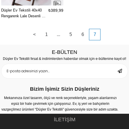
Düşler Ev Tekstili 40x40
₺389,99
Rengarenk Lale Desenli Su
ve Leke İtici Duck Kumaş
Fermuarlı Bağcıklı Biyeli
Sandalye Minderi 5 cm
<
1
...
5
6
7
E-BÜLTEN
Düşler Ev Tekstili fırsat & indirimlerden haberdar olmak için e-bültenine kayıt ol!
Bizim İşimiz Sizin Düşleriniz
Mekanınıza özel tasarım, ölçü ve renk seçenekleriyle, yaşam alanlarınızı
eşsiz bir hale çevirmek için çalışıyoruz. Ev, iş yeri ve bahçelerin
vazgeçilmez ürünleri “Düşler Ev Tekstili” güvencesiyle size bir adım uzakta.
İLETİŞİM