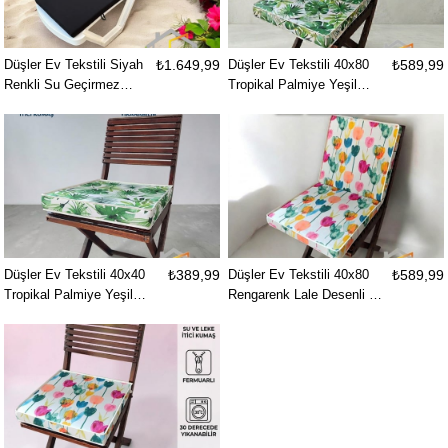
Düşler Ev Tekstili Siyah
₺1.649,99
Düşler Ev Tekstili 40x80
₺589,99
Renkli Su Geçirmez
Tropikal Palmiye Yeşil
Kumaş Fermuarlı
Yaprak Monstera Desenli
Bağcıklı Yıkanabilir Kılıf
Su ve Leke İtici Duck
Bahçe Havuz Plaj
Kumaş Fermuarlı Bağcıklı
Şezlong Minderi
Biyeli Sandalye Minderi 5
cm
Düşler Ev Tekstili 40x40
₺389,99
Düşler Ev Tekstili 40x80
₺589,99
Tropikal Palmiye Yeşil
Rengarenk Lale Desenli Su
Yaprak Monstera Desenli
ve Leke İtici Duck Kumaş
Su ve Leke İtici Duck
Fermuarlı Bağcıklı Biyeli
Kumaş Fermuarlı Bağcıklı
Sandalye Minderi 5 cm
Biyeli Sandalye Minderi 5
cm