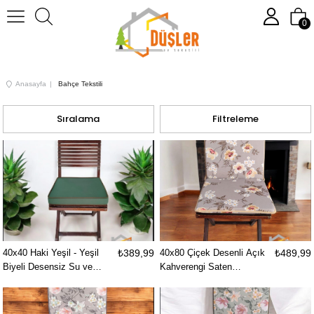
0
Anasayfa
Bahçe Tekstili
Sıralama
Filtreleme
40x40 Haki Yeşil - Yeşil
₺389,99
40x80 Çiçek Desenli Açık
₺489,99
Biyeli Desensiz Su ve
Kahverengi Saten
Leke İtici Duck Kumaş
Fermuarlı Bağcıklı Biyeli
Fermuarlı Bağcıklı Biyeli
Sırtlı Sandalye Minderi 3
Sandalye Minderi 5 cm
cm