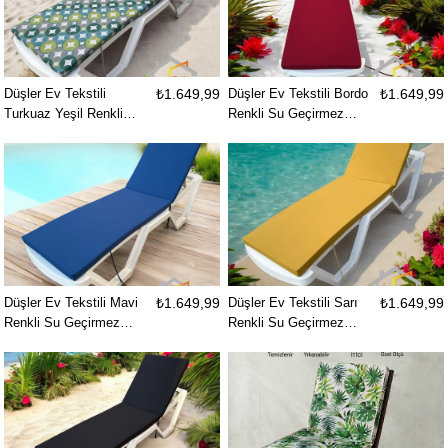
Şezlong Minderi
Havuz Plaj Şezlong
Minderi
Düşler Ev Tekstili
₺1.649,99
Düşler Ev Tekstili Bordo
₺1.649,99
Turkuaz Yeşil Renkli
Renkli Su Geçirmez
Geometrik Desenli Su ve
Kumaş Fermuarlı
Leke İtici Kumaş
Bağcıklı Yıkanabilir Kılıf
Fermuarlı Bağcıklı
Bahçe Havuz Plaj
Yıkanabilir Kılıf Bahçe
Şezlong Minderi
Havuz Plaj Şezlong
Minderi
Düşler Ev Tekstili Mavi
₺1.649,99
Düşler Ev Tekstili Sarı
₺1.649,99
Renkli Su Geçirmez
Renkli Su Geçirmez
Kumaş Fermuarlı
Kumaş Fermuarlı
Bağcıklı Yıkanabilir Kılıf
Bağcıklı Yıkanabilir Kılıf
Bahçe Havuz Plaj
Bahçe Havuz Plaj
Şezlong Minderi
Şezlong Minderi