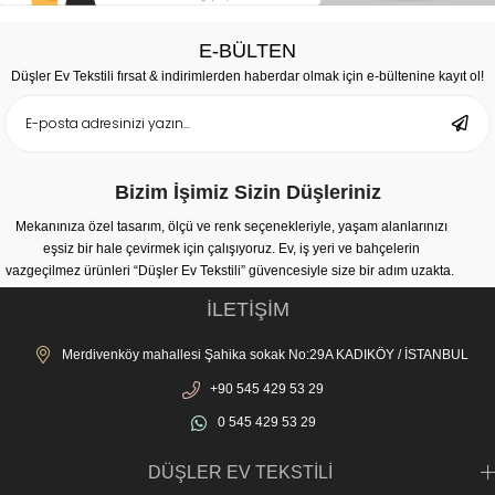
E-BÜLTEN
Düşler Ev Tekstili fırsat & indirimlerden haberdar olmak için e-bültenine kayıt ol!
Bizim İşimiz Sizin Düşleriniz
Mekanınıza özel tasarım, ölçü ve renk seçenekleriyle, yaşam alanlarınızı
eşsiz bir hale çevirmek için çalışıyoruz. Ev, iş yeri ve bahçelerin
vazgeçilmez ürünleri “Düşler Ev Tekstili” güvencesiyle size bir adım uzakta.
İLETİŞİM
Merdivenköy mahallesi Şahika sokak No:29A KADIKÖY / İSTANBUL
+90 545 429 53 29
0 545 429 53 29
DÜŞLER EV TEKSTİLİ